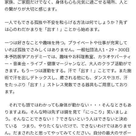
家族、ご家庭だけでなく、身体も心も元気に過ごせる場所、人と
の繋がりが大切と感じます。
一人でもできる孤独や不安を和らげる方法は何でしょうか？先ず
は心のわだかまりを「出す！」ことから始めます。
一つは好きなことや趣味を持つ。プライベートや仕事が充実して
いれば孤独でさみしくはありません。一般社団法人1・29・300日
本予防医学アカデミーでは、趣味やお料理教室、カラオケパーティ
ー・音楽会・ライブ・健康マージャンなど、大人のクラブ活動がで
きます。もうーつは運動をする。汗で「出す！」ことです。また施
術で汗を出しデトックスし、癒される他にも、ダンスやヨガ、汗
をたっぷり「出す！」ストレス発散できる器具もご用意しており
ます。
それでも頭ではわかっても身体が動かない・・・そんなときもあ
りますよね。そんな時は先ずは鏡を見て「にっこり」笑いましょ
う。そんなことできない！？できないという人はできないと決め
ている つまり、やりたくないだけで、できないわけではありませ
ん。だまされたと思ってやってみてください。自分の最大のサポー