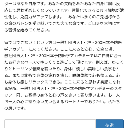
ターはあなた自身です。あなたの笑顔をみたあなた自身に脳は反
応して思わず楽しくなっていきます。習慣化できるとＮＫ細胞が活
性化し、免疫力がアップします。 あなたは多くのご先祖様から
の命のバトンを受け継いできた大切な命です。ご自身を大切にす
る習慣を始めてください。
家ではできない！という方は一般社団法人1・29・300日本予防医
学アカデミーに来てください。ここに来ると安心、安全な場、一
般社団法人1・29・300日本予防医学アカデミーではご自身に合っ
たお好きなペースでゆっくりと過ごして頂けます。例えば、ゆっく
りとヒーリング音楽を聴いたり、身体に優しい美味しい食事をと
る。または施術で身体の疲れを癒し、瞑想体験で心も整える。心
も身体も癒しリラックスできる。ここに来ると思わず笑顔になれ
る場所、一般社団法人1・29・300日本予防医学アカデミーのスタ
ッフ一同、お客様の身体と心の声をきいて寄り添います。お一人
お一人の心に寄り添い笑い合えるパートナーでありたい。私たち
の想いです。
検
索: