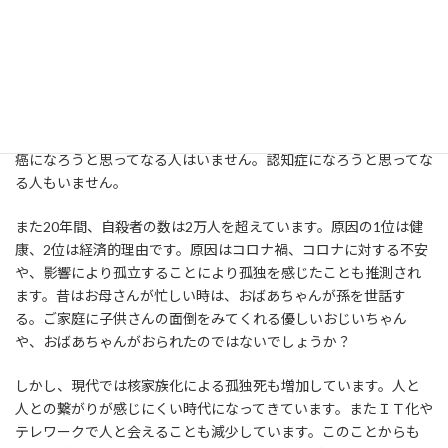
みなさんは毎日楽しく笑っていますか？家族や友人・パートナー
と笑顔ですごしていますか？たった一度きりの人生、残りの人生
を、もっとこの地球を楽しみませんか？
病は気からと昔から言い伝えられています。病気の元は 気の
病、心の持ち方であり、発想の転換ができると良くなります。
癌になろうと思ってなる人はいません。認知症になろうと思ってな
る人もいません。
また20年間、自殺者の数は2万人を超えています。原因の1位は健
康、2位は経済的理由です。原因はコロナ禍、コロナに対する不安
や、影響により孤立することにより孤独を感じたことも推測され
ます。昔はお母さんが忙しい時は、おばあちゃんが孫を世話す
る。ご家庭に子供さんの面倒をみてくれる優しいおじいちゃん
や、おばあちゃんがおられたのではないでしょうか？
しかし、現代では核家族化による孤独死も増加しています。人と
人との繋がりが感じにくい時代になってきています。またＩＴ化や
テレワークで人と会えることも減少しています。このことからも